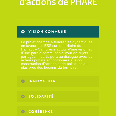
d’actions de PHARE
VISION COMMUNE
Le projet cherche à fédérer les dynamiques
en faveur de l’ESS sur le territoire du
Hainaut – Cambrésis autour d’une vision et
d’une parole communes autour de sujets
partagés. Il participera au dialogue avec les
acteurs publics et contribuera à la co-
construction d’actions et de politiques au
plus près des besoins du territoire.
INNOVATION
Le projet sera un espace de dialogue mais
aussi un espace favorisant la synergie
SOLIDARITÉ
permettant d’imaginer de nouvelles
réponses ou de nouvelles manières d’agir
ensemble. Il est un catalyseur permettant
La coopération est l’essence même du projet
d’inscrire les acteurs dans une démarche
qui pourra être une plateforme de solidarité
COHÉRENCE
permanente d’innovation sociale.
entre ses membres. Il facilitera le dialogue