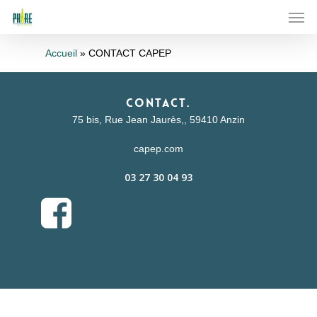
Skip
Men
to
main
content
Accueil
»
CONTACT CAPEP
Contact.
75 bis, Rue Jean Jaurès,, 59410 Anzin
capep.com
03 27 30 04 93