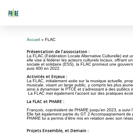
Skip
to
main
content
Accueil
»
FLAC
Présentation de l’association :
La FLAC (Fédération Locale Alternative Culturelle) est
elle vise à fédérer les acteurs culturels locaux, offrant
sociale et solidaire (ESS), la FLAC promeut une gouver
puis 400 en 2022.
Activités et Enjeux :
La FLAC, initialement axée sur la musique actuelle, propo
musicale, visant un large public, y compris les plus jeu
ainsi à dynamiser le PTCE et s’adressant à des publics is
La FLAC met également l’accent sur des pratiques écolo
La FLAC et PHARE :
François, coprésident de PHARE jusqu’en 2023, a suivi l’
Elle fait également partie du GT 2 Accompagnement de p
PHARE lui a permis d’être mis en relation avec son résea
Projets Ensemble, et Demain :