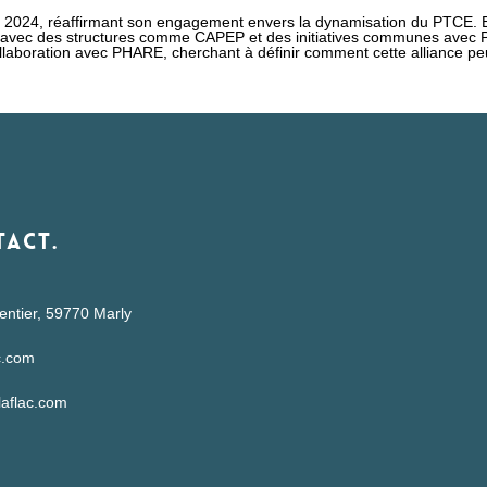
2024, réaffirmant son engagement envers la dynamisation du PTCE. Elle
s avec des structures comme CAPEP et des initiatives communes avec PH
llaboration avec PHARE, cherchant à définir comment cette alliance peu
act.
ntier, 59770 Marly
c.com
aflac.com