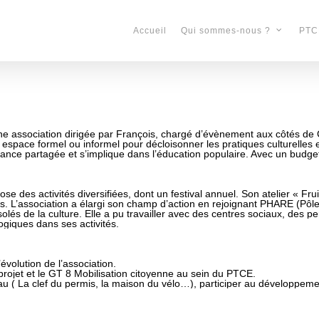
Accueil
PTC
Qui sommes-nous ?
 une association dirigée par François, chargé d’évènement aux côtés d
 un espace formel ou informel pour décloisonner les pratiques culturelles
nance partagée et s’implique dans l’éducation populaire. Avec un budg
se des activités diversifiées, dont un festival annuel. Son atelier « Fru
nes. L’association a élargi son champ d’action en rejoignant PHARE (Pôl
olés de la culture. Elle a pu travailler avec des centres sociaux, des 
giques dans ses activités.
évolution de l’association.
rojet et le GT 8 Mobilisation citoyenne au sein du PTCE.
u ( La clef du permis, la maison du vélo…), participer au développement 