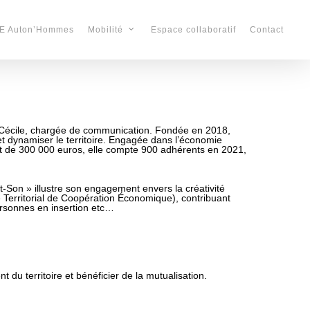
E Auton’Hommes
Espace collaboratif
Contact
Mobilité
e Cécile, chargée de communication. Fondée en 2018,
 et dynamiser le territoire. Engagée dans l’économie
et de 300 000 euros, elle compte 900 adhérents en 2021,
it-Son » illustre son engagement envers la créativité
e Territorial de Coopération Économique), contribuant
personnes en insertion etc…
du territoire et bénéficier de la mutualisation.