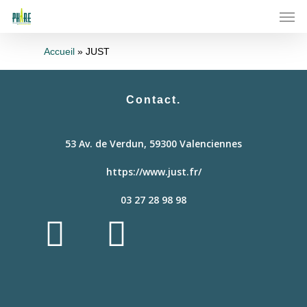
Skip
Men
to
main
content
Accueil
»
JUST
Contact.
53 Av. de Verdun, 59300 Valenciennes
https://www.just.fr/
03 27 28 98 98