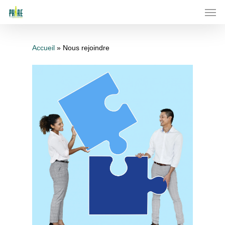
Skip
Men
to
main
content
Accueil
»
Nous rejoindre