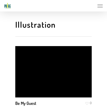
Skip
Men
to
main
content
Illustration
Be My Guest
0