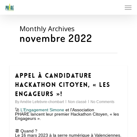
Skip
Men
to
main
content
Monthly Archives
novembre 2022
Appel à Candidature
0
Hackathon Citoyen, « les
Engageurs »!
By
Amélie Lefebvre-chombart
Non classé
No Comments
🚀
L’Engagement Simone
et l’Association
PHARE lancent leur premier Hackathon Citoyen, « les
Engageurs ».
📆 Quand ?
Le 16 mars 2023 à la serre numérique à Valenciennes.