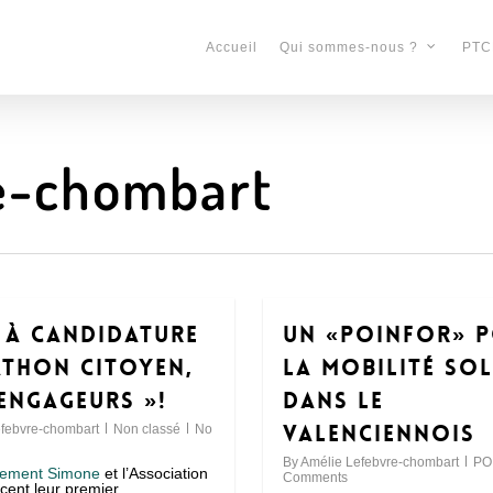
Accueil
PTC
Qui sommes-nous ?
e-chombart
 à Candidature
Un «POINFOR» 
thon Citoyen,
la mobilité sol
 Engageurs »!
dans le
Valenciennois
febvre-chombart
Non classé
No
By
Amélie Lefebvre-chombart
PO
gement Simone
et l’Association
Comments
ent leur premier