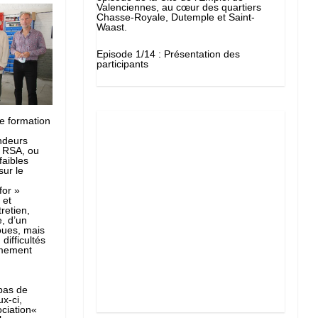
Valenciennes, au cœur des quartiers
Chasse-Royale, Dutemple et Saint-
Waast.
Episode 1/14 : Présentation des
participants
ne formation
ndeurs
u RSA, ou
faibles
sur le
for »
 et
retien,
, d’un
oues, mais
difficultés
êmement
pas de
x-ci,
ciation«