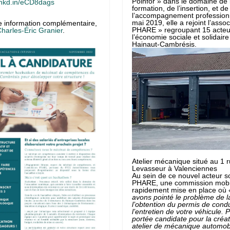
Poinfor » dans le domaine de 
/lnkd.in/eCD8dags
formation, de l’insertion, et de
l’accompagnement professionn
mai 2019, elle a rejoint l’assoc
te information complémentaire,
PHARE » regroupant 15 acteu
harles-Éric Granier
.
l’économie sociale et solidaire
Hainaut-Cambrésis.
Atelier mécanique situé au 1 
Levasseur à Valenciennes
Au sein de ce nouvel acteur so
PHARE, une commission mobili
rapidement mise en place où
avons pointé le problème de la
l’obtention du permis de condu
l’entretien de votre véhicule. P
portée candidate pour la créat
atelier de mécanique automob