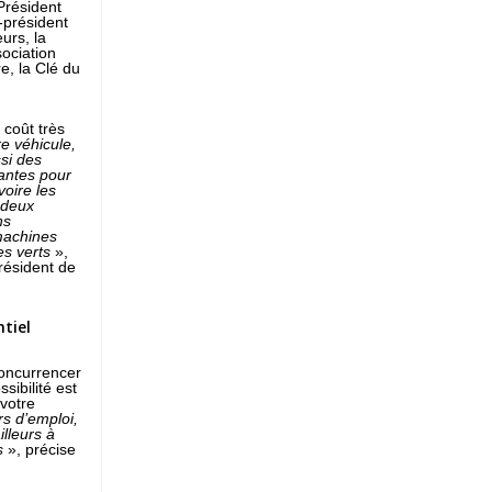
Président
-président
urs, la
ociation
, la Clé du
 coût très
re véhicule,
ssi des
antes pour
voire les
 deux
ns
machines
es verts
»,
Président de
ntiel
concurrencer
sibilité est
votre
 d’emploi,
illeurs à
s
», précise