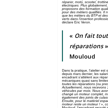
réparer, moto, scooter, trottine
électriques. Plus globalement
proposons des formation quali
pour des métiers qualifiés. Il n
que les métiers du BTP et de
verts dans l’insertion professi
déclare Eric Veron.
«
On fait tout
réparations
»
Mouloud
Dans la pratique, l’atelier est 
depuis mars dernier, les salari
encadrant s’attèlent aux répar
mécaniques quasi sans limite
toutes les réparations (ou pre
Actuellement, nous recevons 
véhicules par mois. Nous avo
changé un moteur complet, m
également des joints de culas
Ensuite, pour le matériel espa
moteur reste un moteur !
», c
Mouloud, l’encadrant recruté 