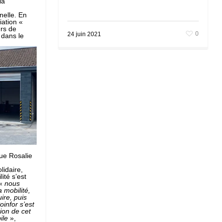
la
elle. En
iation «
rs de
0
24 juin 2021
 dans le
rue Rosalie
lidaire,
té s’est
 «
nous
 mobilité,
ire, puis
oinfor s’est
ion de cet
ile
»,