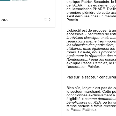
explique Patrick Beaudoin, le 
de l’AJAR, mais également co
de l’association PHARE. D’aille
première plénière de cette ass
s’est déroulée chez un membre
Permis.
0
e 2022
L’objectif est de proposer à un
accessible «
l’entretien de vot
la révision classique, mais au
réparations même très import
les véhicules des particuliers, 
utilitaires, mais également les
roues. Ensuite, nous proposo
également la réparation des 
(tondeuses…) pour les espac
explique Pascal Pattiniez, le 
l’association Poinfor.
Pas sur le secteur concurre
Bien sûr, l’objet n’est pas de 
le secteur marchand. Cette pos
conditionnée exclusivement à 
éligibilité «
comme demandeurs
bénéficiaires du RSA, ou trava
temps partiels à faible revenu
le Pascal Pattiniez.