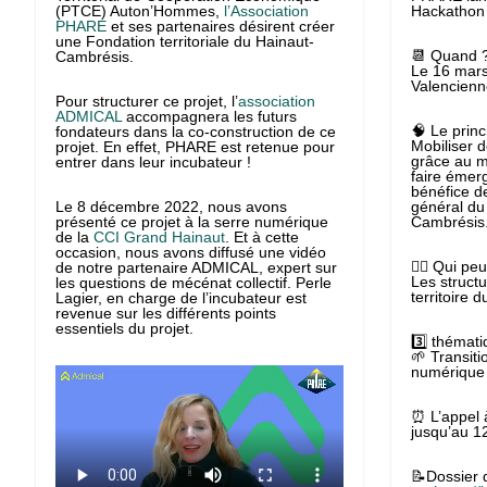
(PTCE) Auton’Hommes,
l’Association
Hackathon 
PHARE
et ses partenaires désirent créer
une Fondation territoriale du Hainaut-
📆 Quand 
Cambrésis.
Le 16 mars
Valencienn
Pour structurer ce projet, l’
association
ADMICAL
accompagnera les futurs
🧠 Le princ
fondateurs dans la co-construction de ce
Mobiliser d
projet. En effet, PHARE est retenue pour
grâce au 
entrer dans leur incubateur !
faire émer
bénéfice de
Le 8 décembre 2022, nous avons
général du 
présenté ce projet à la serre numérique
Cambrésis
de la
CCI Grand Hainaut
. Et à cette
occasion, nous avons diffusé une vidéo
🙋‍♂️ Qui pe
de notre partenaire ADMICAL, expert sur
Les structu
les questions de mécénat collectif. Perle
territoire 
Lagier, en charge de l’incubateur est
revenue sur les différents points
essentiels du projet.
3️⃣ thémat
🌱 Transiti
numérique 
⏰ L’appel 
jusqu’au 
📝Dossier d