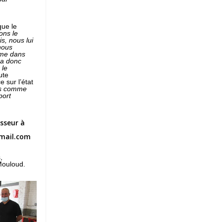
ue le
ons le
s, nous lui
nous
me dans
 a donc
 le
ute
e sur l’état
us comme
port
.
asseur à
gmail.com
,
Mouloud.