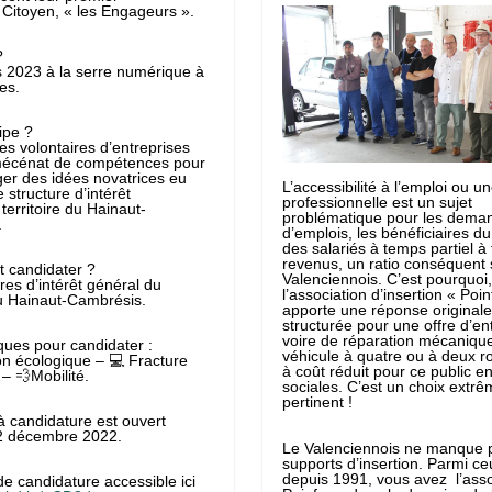
Citoyen, « les Engageurs ».
?
 2023 à la serre numérique à
es.
ipe ?
es volontaires d’entreprises
mécénat de compétences pour
ger des idées novatrices eu
L’accessibilité à l’emploi ou u
 structure d’intérêt
professionnelle est un sujet
territoire du Hainaut-
problématique pour les dema
.
d’emplois, les bénéficiaires d
des salariés à temps partiel à 
revenus, un ratio conséquent 
ut candidater ?
Valenciennois. C’est pourquoi,
res d’intérêt général du
l’association d’insertion « Poin
du Hainaut-Cambrésis.
apporte une réponse originale
structurée pour une offre d’ent
voire de réparation mécanique
iques pour candidater :
véhicule à quatre ou à deux r
on écologique – 💻 Fracture
à coût réduit pour ce public en 
– 💨Mobilité.
sociales. C’est un choix extr
pertinent !
à candidature est ouvert
12 décembre 2022.
Le Valenciennois ne manque 
supports d’insertion. Parmi ceu
depuis 1991, vous avez l’asso
e candidature accessible ici