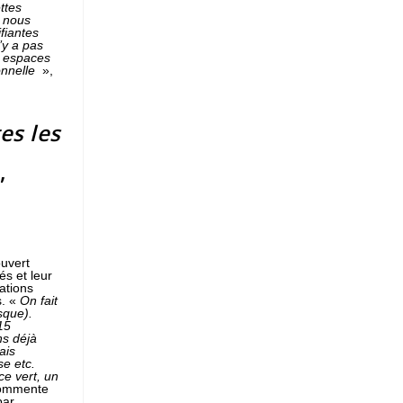
ttes
, nous
fiantes
’y a pas
s espaces
onnelle
»,
es les
,
ouvert
és et leur
ations
s. «
On fait
sque).
15
ns déjà
ais
se etc.
ce vert, un
ommente
par