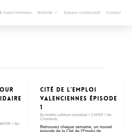
E Auton’Hommes
Espace collaboratif
Contact
Mobilité
pour
Cité de l’emploi
idaire
Valenciennes épisode
1
By
Amélie Lefebvre-chombart
CAPEP
No
Comments
INFOR
No
Retrouvez chaque semaine, un nouvel
épisode de la Cité de l’Emploi de