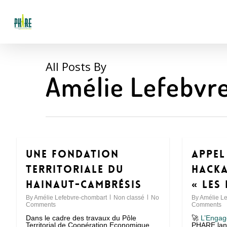
Skip
to
main
content
All Posts By
Amélie Lefebvr
Une Fondation
Appel
Territoriale du
Hacka
Hainaut-Cambrésis
« les
By
Amélie Lefebvre-chombart
Non classé
No
By
Amélie Le
Comments
Comments
Dans le cadre des travaux du Pôle
🚀
L’Enga
Territorial de Coopération Economique
PHARE lanc