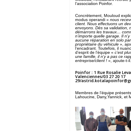
l’association Poinfor.
Concrètement, Mouloud expliq
modus operandi «
nous recev
client. Nous effectuons un devi
envoyons. Dès sa validation, 
démarrons les travaux… com
n’importe quelle garage. Il n’y
aucune réparation en solo par
propriétaire du véhicule
», ajo
l’encadrant. Toutefois, il nuanc
d’esprit de l’équipe «
c’est pl
une famille, il n’y a pas ce rap
entreprise/client !
», ajoute-t-il
Poinfor : 1 Rue Rosalie Lev
Valenciennes/03 27 20 17
29/astrid.kotalapoinfor@
Membres de l’équipe présents
Lahoucine, Dany,Yannick, et 