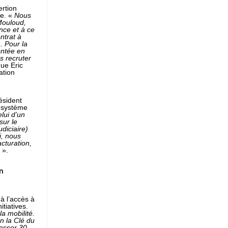
ertion
ve. «
Nous
Mouloud,
nce et à ce
ntrat à
. Pour la
ontée en
ns recruter
que Eric
ation
ésident
n système
elui d’un
sur le
diciaire)
i, nous
cturation,
.
».
n
 à l’accès à
itiatives.
a mobilité.
on la Clé du
asser 30