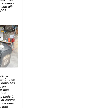
emandeurs
tinu afin
 pas
on.
té, le
 amène un
e dans ses
, un
er des
et un
s tarifs à
Par contre,
u de deux
 tout