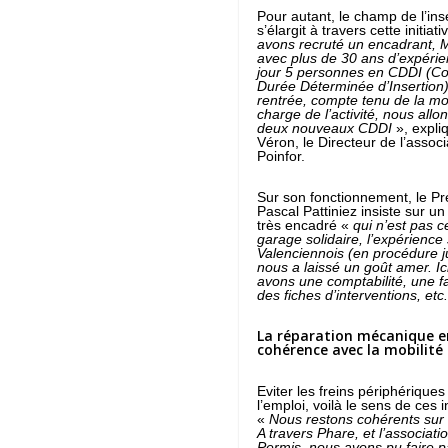
Pour autant, le champ de l’ins
s’élargit à travers cette initiati
avons recruté un encadrant, 
avec plus de 30 ans d’expérie
jour 5 personnes en CDDI (Co
Durée Déterminée d’Insertion)
rentrée, compte tenu de la m
charge de l’activité, nous allo
deux nouveaux CDDI
», expli
Véron, le Directeur de l’associ
Poinfor.
Sur son fonctionnement, le Pr
Pascal Pattiniez insiste sur u
très encadré «
qui n’est pas c
garage solidaire, l’expérience 
Valenciennois (en procédure ju
nous a laissé un goût amer. Ic
avons une comptabilité, une fa
des fiches d’interventions, etc
La réparation mécanique e
cohérence avec la mobilité
Eviter les freins périphériques
l’emploi, voilà le sens de ces in
«
Nous restons cohérents sur l
A travers Phare, et l’associati
Permis, nous avons pu faire p