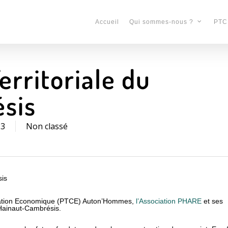
Accueil
PTC
Qui sommes-nous ?
erritoriale du
sis
23
Non classé
sis
pération Economique (PTCE) Auton’Hommes,
l’Association PHARE
et ses
 Hainaut-Cambrésis.